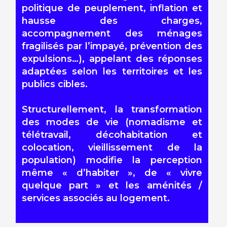
politique de peuplement, inflation et
hausse des charges,
accompagnement des ménages
fragilisés par l’impayé, prévention des
expulsions…), appelant des réponses
adaptées selon les territoires et les
publics cibles.
Structurellement, la transformation
des modes de vie (nomadisme et
télétravail, décohabitation et
colocation, vieillissement de la
population) modifie la perception
même « d’habiter », de « vivre
quelque part » et les aménités /
services associés au logement.