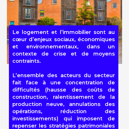
Le logement et l’immobilier sont au
cœur d’enjeux sociaux, économiques
et environnementaux, dans un
contexte de crise et de moyens
contraints.
L’ensemble des acteurs du secteur
fait face à une concentration de
difficultés (hausse des coûts de
construction, ralentissement de la
production neuve, annulations des
opérations, réduction des
investissements) qui imposent de
repenser les stratégies patrimoniales