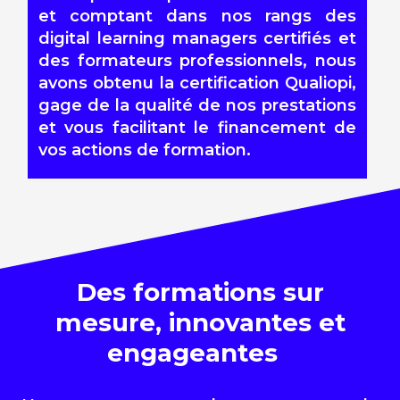
et comptant dans nos rangs des
digital learning managers
certifiés
et
des formateurs professionnels, nous
avons obtenu la certification
Qualiopi
,
gage de la qualité de nos prestations
et vous facilitant le financement de
vos actions de
formation
.
Des
formations
sur
mesure, innovantes et
engageantes