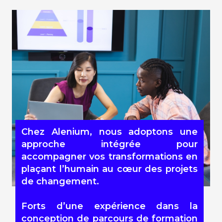
Chez
Alenium
, nous adoptons une
approche intégrée pour
accompagner vos transformations en
plaçant
l’humain
au cœur des projets
de
changement
.
Forts d’une
expérience
dans la
conception de parcours de formation