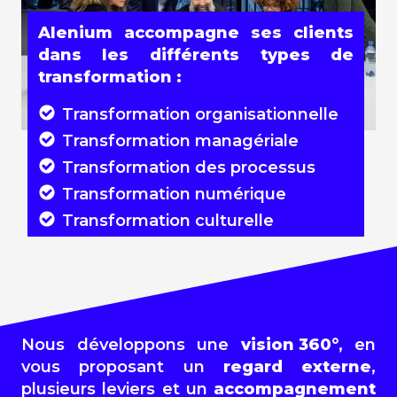
Alenium accompagne ses clients
dans les différents types de
transformation :
Transformation organisationnelle
Transformation managériale
Transformation des processus
Transformation numérique
Transformation culturelle
Nous développons une
vision 360°
, en
vous proposant un
regard
externe
,
plusieurs leviers et un
accompagnement