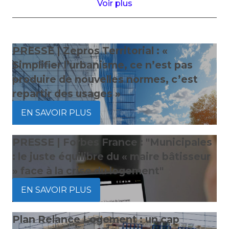
Voir plus
PRESSE | Zepros Territorial : «
Simplifier l’urbanisme, ce n’est pas
produire de nouvelles normes, c’est
repartir des usages »
EN SAVOIR PLUS
PRESSE | Forbes France : "Municipales
: le juste équilibre du « maire bâtisseur
» face à la crise du logement"
EN SAVOIR PLUS
Plan Relance Logement : un cap