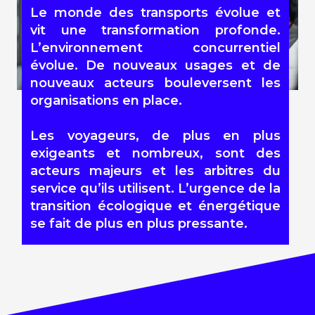
Le monde des transports évolue et
vit une transformation profonde.
L’environnement concurrentiel
évolue. De nouveaux usages et de
nouveaux acteurs bouleversent les
organisations en place.
Les voyageurs, de plus en plus
exigeants et nombreux, sont des
acteurs majeurs et les arbitres du
service qu’ils utilisent. L’urgence de la
transition écologique et énergétique
se fait de plus en plus pressante.